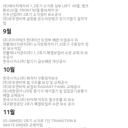
(주)에이치케이씨 1,2호기 소각로 상부 LEFT 45열, 뱅크
튜브20열, FRONT50열 튜브제작 외
진주산업(주) 2호기 소각설비 보수공사
(주)우주엔비텍 급탕용 온수저장탱크 전기가열기 설치작
업
9월
(주)코리아테크 현대아산 도장부 배관 이설공사 외
한불에너지관리(주) 소각로화격자 (1,2)호기 구동장치 정
비 보수작업
한불에너지관리(주) 1,2호기 폐열보일러 수관 교체 외 보
수공사
​한국시거스(주) 탈기기 급수배관 개선공사
10월
한국시거스(주) 화격자 구동장치보수
(주)우주엔비텍 철 구조물 보강 및 교체공사
(주)우주엔비텍 보일러 RADIANT PANEL 교체공사
(주)세창엔지니어링 증기식 재가열기 및 압입공기송풍기
예열 교체공사
한국시거스(주) 바닥재 저장조 철구조물 외 보수
​대구환경공단 2호기 폐열보일러 수관 보수 공사
11월
GS O&M(주) 2호기 소각로 1단 TRANSITION &
GRATE GIRDER 교체작업