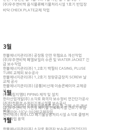
(주)우주엔비텍 음식물류폐기물처리시설 1호기 반입장
바닥 CHECK PLATE교체 작업
3월
한불에너지관리(주) 공장동 안전 위험요소 개선작업
​(주)우주엔비텍 폐열보일러 수관 및 WATER JACKET 긴
급 보수작업
한불에너지관리(주) 1,2호기 백필터 CASING, PLUSE
TUBE 교체외 보수공사
한불에너지관리(주) 1,2호기 정량공급장치 SCREW 날
교체 공사
한불에너지관리(주) (공통)비산재 이송콘베이어 교체공
사
1월
(주)세림지엠티 PIPING 제작 및 설치
한라산업개발(주) 소각로 화격자 보수정비 연간단가공사
(주)탄천환경 수처리기계시설물 보수공사
지에스건설(주) 은평환경플랜트 칼날 등 교체,수리 개선
(주)우주엔비텍 가연성 폐기물 연료화시설 건조기 투입
공사
컨베이어-1(CV-302B)교체작업
​엔비텍(주) 파주LCD 폐기물공동처리시설 소각로 클랭커
제거작업 용역
1월
한불에너지관리(주) 소각로 화격자 보수공사(연간단가)