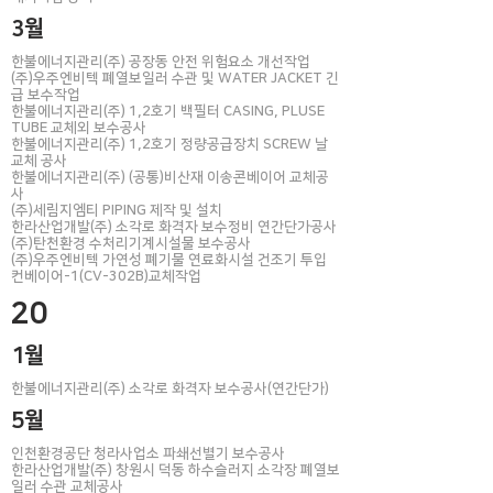
3월
한불에너지관리(주) 공장동 안전 위험요소 개선작업
​(주)우주엔비텍 폐열보일러 수관 및 WATER JACKET 긴
급 보수작업
한불에너지관리(주) 1,2호기 백필터 CASING, PLUSE
TUBE 교체외 보수공사
한불에너지관리(주) 1,2호기 정량공급장치 SCREW 날
교체 공사
한불에너지관리(주) (공통)비산재 이송콘베이어 교체공
사
(주)세림지엠티 PIPING 제작 및 설치
한라산업개발(주) 소각로 화격자 보수정비 연간단가공사
(주)탄천환경 수처리기계시설물 보수공사
(주)우주엔비텍 가연성 폐기물 연료화시설 건조기 투입
컨베이어-1(CV-302B)교체작업
20
1월
한불에너지관리(주) 소각로 화격자 보수공사(연간단가)
5월
인천환경공단 청라사업소 파쇄선별기 보수공사
​한라산업개발(주) 창원시 덕동 하수슬러지 소각장 폐열보
일러 수관 교체공사