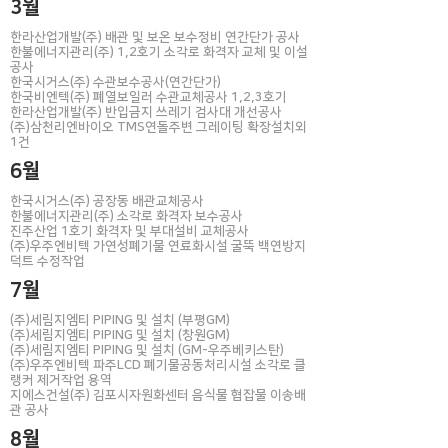
3월
한라산업개발(주) 배관 및 보온 보수정비 연간단가 공사
한불에너지관리(주) 1,2호기 소각로 화격자 교체 및 이설
공사
한국시거스(주) 수관보수공사(연간단가)
한국비엔텍(주) 폐열보일러 수관교체공사 1,2,3호기
한라산업개발(주) 반입금지 쓰레기 검사대 개선공사
(주)삼천리엔바이오 TMS연돌주변 그레이팅 확장설치외
1건
6월
한국시거스(주) 공장동 배관교체공사
한불에너지관리(주) 소각로 화격자 보수공사
진주산업 1호기 화격자 및 부대설비 교체공사
(주)우주엔비텍 가연성폐기물 연료화시설 굴뚝 백연방지
덕트 수정작업
7월
(주)세림지엠티 PIPING 및 설치 (부평GM)
(주)세림지엠티 PIPING 및 설치 (창원GM)
(주)세림지엠티 PIPING 및 설치 (GM-우주베키스탄)
(주)우주엔비텍 파주LCD 폐기물공동처리시설 소각로 클
랭커 제거작업 용역
지에스건설(주) 김포시자원화센터 음식물 협잡물 이송배
관 공사
8월