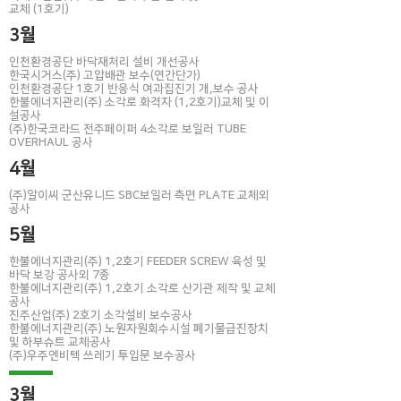
교체 (1호기)
3월
인천환경공단 바닥재처리 설비 개선공사
한국시거스(주) 고압배관 보수(연간단가)
인천환경공단 1호기 반응식 여과집진기 개,보수 공사
한불에너지관리
(주) 소각로 화격자 (1,2호기)교체 및 이
설공사
(주)한국코라드 전주페이퍼 4소각로 보일러 TUBE
OVERHAUL 공사
4월
(주)알이씨 군산유니드 SBC보일러 측면 PLATE 교체외
공사
5월
한불에너지관리(주) 1,2호기 FEEDER SCREW 육성 및
바닥 보강 공사외 7종
한불에너지관리(주) 1,2호기 소각로 산기관 제작 및 교체
공사
진주산업(주) 2호기 소각설비 보수공사
한불에너지관리(주) 노원자원회수시설 폐기물급진장치
및 하부슈트 교체공사
(주)우주엔비텍 쓰레기 투입문 보수공사
3월