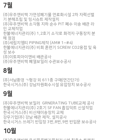
7월
(주)우주엔비텍 가연성폐기물 연료화시설 2차 자력선별
기 분해조립 및 밍시슈트 제작설치
(주)우주엔비텍 소각동 지하 순수 PIT 폐수 이송 배관 라
인 교체작업
한불에너지관리(주) 1,2호기 소각로 화격자 구동장치 분
해 점검
(주)세림지엠티 PIPING제작 (AM# 1~#4)
한불에너지관리
(주) 비회 혼련기 SCREW CO2용접 및 육
성 보수
(주)이토피아이앤씨 배관공사
​(주)우주엔비텍 폐열보일러 수관보수공사
8월
(주)서남환경 ㄱ형강 외 611종 구매(연간단가)
​한국시거스(주) 강남자원회수시설 유압장치 보수공사
9월
(주)우주엔비텍 보일러 GRNERATING TUBE교체 공사
한불에너지관리(주) 2호기 SF FAN 흡입덕트 신설작업
한국시거스(주) 비산재이송장치 교체
강우기업(주) 강남 배관 제작, 설치공사
​한국시거스 쓰레기 반입장 3번,8번,9번 반입문 보수공사
10월