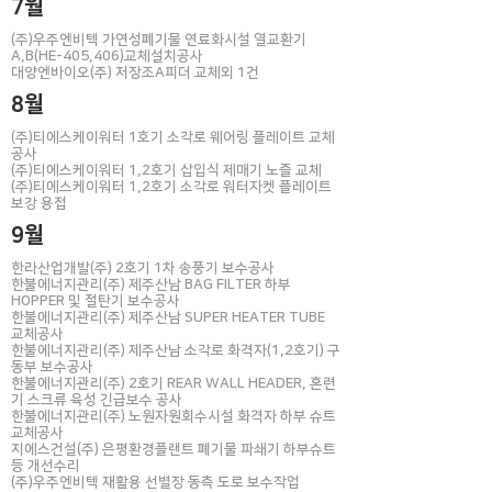
7월
(주)우주엔비텍 가연성폐기물 연료화시설 열교환기
A,B(HE-405,406)교체설치공사
​대양엔바이오(주) 저장조A피더 교체외 1건
8월
(주)티에스케이워터 1호기 소각로 웨어링 플레이트 교체
공사
(주)티에스케이워터 1,2호기 삽입식 제매기 노즐 교체
(주)티에스케이워터 1,2호기 소각로 워터자켓 플레이트
보강 용접
9월
한라산업개발(주) 2호기 1차 송풍기 보수공사
한불에너지관리(주) 제주산남 BAG FILTER 하부
HOPPER 및 절탄기 보수공사
한불에너지관리(주) 제주산남 SUPER HEATER TUBE
교체공사
한불에너지관리(주) 제주산남 소각로 화격자(1,2호기) 구
동부 보수공사
한불에너지관리(주) 2호기 REAR WALL HEADER, 혼련
기 스크류 육성 긴급보수 공사
한불에너지관리(주) 노원자원회수시설 화격자 하부 슈트
교체공사
지에스건설(주) 은평환경플랜트 폐기물 파쇄기 하부슈트
등 개선수리
(주)우주엔비텍 재활용 선별장 동측 도로 보수작업