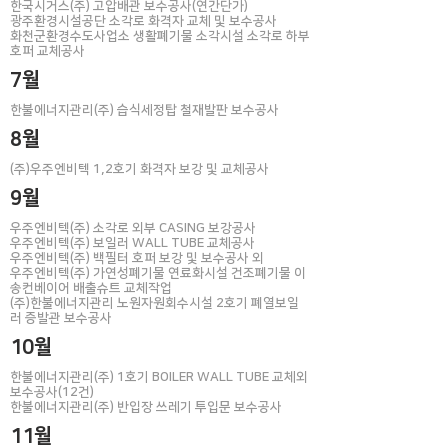
한국시거스(주) 고압배관 보수공사(연간단가)​
광주환경시설공단 소각로 화격자 교체 및 보수공사
​화천군환경수도사업소 생활폐기물 소각시설 소각로 하부
호퍼 교체공사
7월
한불에너지관리(주) 습식세정탑 철재발판 보수공사
8월
(주)우주엔비텍 1,2호기 화격자 보강 및 교체공사
9월
우주엔비텍(주) 소각로 외부 CASING 보강공사
우주엔비텍(주) 보일러 WALL TUBE 교체공사
우주엔비텍(주) 백필터 호퍼 보강 및 보수공사 외
우주엔비텍(주) 가연성폐기물 연료화시설 건조폐기물 이
송컨베이어 배출슈트 교체작업
​(주)한불에너지관리 노원자원회수시설 2호기 폐열보일
러 증발관 보수공사
10월
한불에너지관리(주) 1호기 BOILER WALL TUBE 교체외
보수공사(12건)
한불에너지관리(주) 반입장 쓰레기 투입문 보수공사
11월