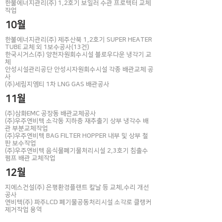
​한불에너지관리(주) 1,2호기 보일러 수관 프로텍터 교체
작업
10월
한불에너지관리(주) 제주산북 1,2호기 SUPER HEATER
TUBE 교체 외 1보수공사(13건)
한국시거스(주) 양천자원회수시설 블로우다운 냉각기 교
체
안성시설관리공단 안성시자원회수시설 각종 배관교체 공
사
​(주)세림지엠티 1차 LNG GAS 배관공사
11월
(주)삼화EMC 공장동 배관교체공사
(주)우주엔비텍 소각동 지하층 재추출기 상부 냉각수 배
관 부분교체작업
​(주)우주엔비텍 BAG FILTER HOPPER 내부 및 상부 철
판 보수작업
​(주)우주엔비텍 음식물폐기물처리시설 2,3호기 침출수
펌프 배관 교체작업
12월
지에스건설(주) 은평환경플랜트 칼날 등 교체,수리 개선
공사
​엔비텍(주) 파주LCD 폐기물공동처리시설 소각로 클랭커
제거작업 용역