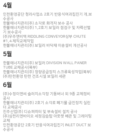
4월
인천환경공단 청라사업소 2호기 반응식여과집진기 개,보
수공사
한불에너지관리(주) 소각로 화격자 보수 공사
한불에너지관리(주) 1,2호기 보일러 점검구 및 자력선별
기 보수공사
(주)우주엔비텍 RIDDLING CONVEYOR상부 CHUTE
#1,4 제작교체작업
한불에너지관리(주) 보일러 바닥재 이송설비 개선공사
5월
한불에너지관리(주) 보일러 DIVISION WALL PANER
TUBE 교체공사(북부)
한불에너지관리(주) 정량공급장치 스크류육성작업(북부)
(주)탄천환경 탄천 건조시설 보일러 세관
6월
(주)수정이엔씨 슬러지소각장 기동버너 외 9종 교체정비
공사
한불에너지관리(주) 2호기 소각로 폐기물 급진장치 실린
더 교체공사
진주산업(주) 디슈퍼히터 및 부속설비 설치 공사
(주)삼천리엔바이오 세정감습탑 아웃렛 배관 및 그레이팅
교체
​인천환경공단 2호기 반응식여과집진기 INLET DUCT 보
수공사