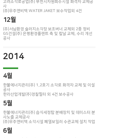
고려소각로공업(주) 부천시자원회수시설 화격자 교체공
사
(주)우주엔비텍 WATER JAKET 보수작업외 4건
12월
(주)서남환경 슬러지소각장 보조버너 교체외 2종 정비
GS건설(주) 은평환경플랜트 축 및 칼날 교체, 수리 개선
공사
2014
4월
한불에너지관리(주) 1,2호기 소각로 화격자 교체 및 이설
공사​
한라산업개발(주)경찰필터 외 4건 보수공사
5월
한불에너지관리(주) 습식세정탑 분배장치 및 데미스터 분
사노즐 교체공사​
(주)우주엔비텍 소각시설 폐열보일러 수관교체 설치 작업​
6월