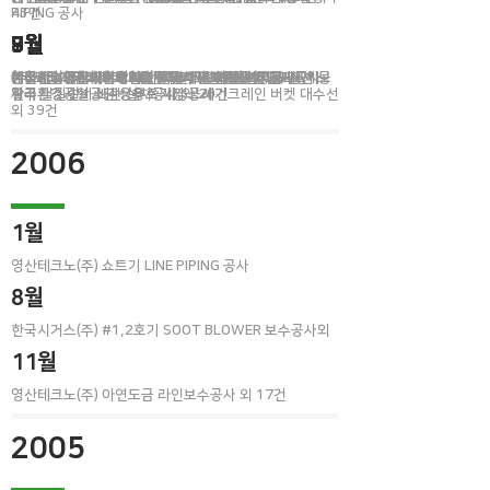
43건
PIPING 공사
3월
7월
8월
9월
9월
3월
인천환경공단 2호기 폐기물크레인 버켓 보수공사
(주)코리아테크 전처리,전착,건조로배관 설치공사
(주)세림지엠티 KORAM 전처리, 전착 설치공사
한라산업개발(주) 폐열보일러 수관교체 연간단가 공사
케이에스엔지니어링(주) 한국지역난방공사 대구지사 보
(주)코리아테크 피막화성 LINE PIPING 공사 외 20건
대우건설(주) 폐열보일러 WATER WALL TUBE 교체공
한국시거스(주) 쓰레기반입 검사대 설치공사
한불에너지관리(주) 자력선별기 교체공사 외 17건
광주환경시설공단 상무소각장 쓰레기크레인 버켓 대수선​
​한국환경공단 소각용융로 세정공사
일러 탈질설비 배관 설치공사 외 20건
사
외 39건
2006
1월
영산테크노(주) 쇼트기 LINE PIPING 공사
8월
한국시거스(주) #1,2호기 SOOT BLOWER 보수공사외
11월
영산테크노(주) 아연도금 라인보수공사 외 17건
2005