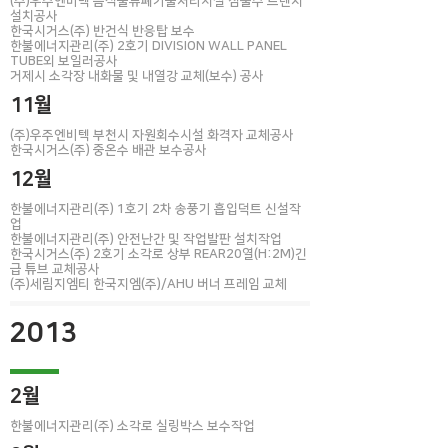
(주)우주엔비텍 음식물류폐기물처리시설 침출수 트랜치
설치공사
한국시거스(주) 반건식 반응탑 보수
한불에너지관리(주) 2호기 DIVISION WALL PANEL
TUBE외 보일러공사
​거제시 소각장 내화물 및 내열강 교체(보수) 공사
11월
(주)우주엔비텍 부천시 자원회수시설 화격자 교체공사
​한국시거스(주) 중온수 배관 보수공사
12월
한불에너지관리(주) 1호기 2차 송풍기 흡입덕트 신설작
업
한불에너지관리
(주) 안전난간 및 작업발판 설치작업
한국시거스(주) 2호기 소각로 상부 REAR20열(H:2M)긴
급 튜브 교체공사
(주)세림지엠티 한국지엠(주)/AHU 버너 프레임 교체
2013
2월
한불에너지관리(주) 소각로 실링박스 보수작업