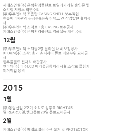
지에스건설(주) 은평환경플랜트 보일러기기실 출입문 및
소각철 저장소 벽면수리
(주)우주엔비텍 조온탑 CASING SHELL 보수작업
한불에너지관리 공장동&응축수 탱크 간 작업발판 설치공
사
(주)우주엔비텍 소각로 1층 CASING 보수공사
지에스건설(주) 은평환경플랜트 약품실등 개선,수리
12월
(주)우주엔비텍 소각동2층 탈의실 내벽 보강공사
XI O&M(주) 소각3호기 슈퍼히터 튜브 마모부위 교체공
사
한주플랜트 전처리 배관공사
엔비텍(주) 파주LCD 폐기물공동처리시설 소각로 클링커
제거작업 용역
2015
1월
(주)동림산업 2호기 소각로 상푸측 RIGHT45
열,REAR50열,뱅크튜브20열 튜브교체공사
2월
지에스건설(주) 폐열보일러 수관 철거 및 PROTECTOR