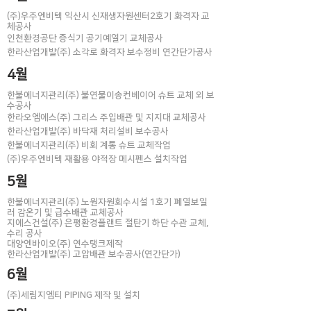
(주)우주엔비텍 익산시 신재생자원센터2호기 화격자 교
체공사
인천환경공단 증식기 공기예열기 교체공사
한라산업개발(주) 소각로 화격자 보수정비 연간단가공사
4월
한불에너지관리(주) 불연물이송컨베이어 슈트 교체 외 보
수공사
한라오엠에스(주) 그리스 주입배관 및 지지대 교체공사
한라산업개발(주) 바닥재 처리설비 보수공사
한불에너지관리(주) 비회 계통 슈트 교체작업
(주)우주엔비텍 재활용 야적장 메시펜스 설치작업
5월
한불에너지관리(주) 노원자원회수시설 1호기 폐열보일
러 감온기 및 급수배관 교체공사
지에스건설(주) 은평환경플랜트 절탄기 하단 수관 교체,
수리 공사
대양엔바이오(주) 연수탱크제작
​한라산업개발(주) 고압배관 보수공사(연간단가)
6월
​(주)세림지엠티 PIPING 제작 및 설치