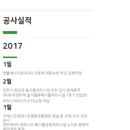
공사실적
2017
1월
한불에너지관리(주) 고형화 최종슈트 하단 교체작업
2월
인천시 옹진군 음식물처리시설 이전 실시 설계용역
(주)우주엔비텍 음식물류폐기물처리시설 1호기 반입장
바닥 CHECK PLATE교체 작업
1월
지에스건설(주) 은평환경플랜트 칼날 등 교체,수리 개선
공사
​엔비텍(주) 파주LCD 폐기물공동처리시설 소각로 클랭커
제거작업 용역