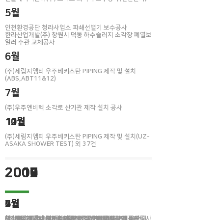
5월
인천환경공단 청라사업소 파쇄선별기 보수공사
​한라산업개발(주) 창원시 덕동 하수슬러지 소각장 폐열보
일러 수관 교체공사
6월
(주)세림지엠티 우주베키스탄 PIPING 제작 및 설치
(ABS,ABT11&12)
7월
(주)우주엔비텍 소각로 산기관 제작 설치 공사
11월
11월
11월
12월
10월
(주)세림지엠티 우주베키스탄 PIPING 제작 및 설치(UZ-
ASAKA SHOWER TEST) 외 37건
2012
2011
2010
2009
2008
2007
2월
6월
2월
7월
5월
1월
(주)세림지엠티 GM 전처리, 전착 설치공사
(주)한국대기사 KIA 화성공장 PT/ED 배관 교체공사 외
인천환경공단 협잡물 배출 스크류컨베이어 교체공사
(주)세림지엠티 철도차체 도장부스 순환배관 외 41건
(주)우주엔비텍 부천시 재활용 선별장 선별라인 증설공사
제니코식품(주) 열교환기 제작
영산테크노(주) 알카리아연도금 & 크로메이트 LINE