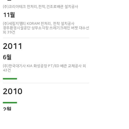
(주)코리아테크 전처리,전착,건조로배관 설치공사
11월
(주)세림지엠티 KORAM 전처리, 전착 설치공사
광주환경시설공단 상무소각장 쓰레기크레인 버켓 대수선​
외 39건
2011
6월
(주)한국대기사 KIA 화성공장 PT/ED 배관 교체공사 외
43건
2010
2월
인천환경공단 협잡물 배출 스크류컨베이어 교체공사
8월